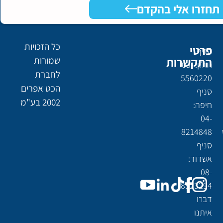
תחזרו אלי בהקדם
כל הזכויות
פרטי
סניף
התקשרות
שמורות
חולון: 03-
לחברת
5560220
הכט אפרים
סניף
2002 בע"מ
חיפה:
04-
8214848
סניף
אשדוד:
08-
8523294
דברו
איתנו