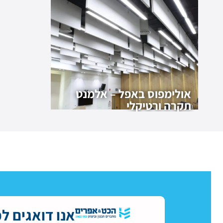
אולימפוס באפל – אלמנט
תקרה ורטיקלי
אנו דואגים ל