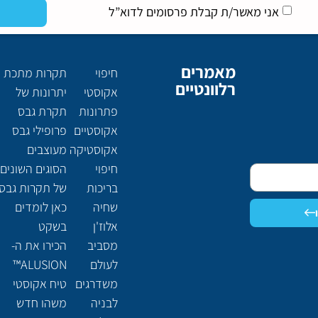
אני מאשר/ת קבלת פרסומים לדוא”ל
מאמרים
חיפוי
תקרות מתכת
רלוונטיים
אקוסטי
יתרונות של
פתרונות
תקרת גבס
אקוסטיים
פרופילי גבס
אקוסטיקה
מעוצבים
חיפוי
הסוגים השונים
בריכות
של תקרות גבס
שחיה
כאן לומדים
אלוז'ן
בשקט
מסביב
הכירו את ה-
לעולם
ALUSION™
משדרגים
טיח אקוסטי
לבניה
משהו חדש