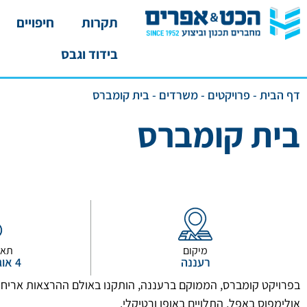
תקרות
חיפויים
בידוד וגבס
דף הבית
-
פרויקטים
-
משרדים
-
בית קומברס
בית קומברס
מיקום
תאר
רעננה
4 אוגוסט, 2018
בפרויקט קומברס, הממוקם ברעננה, הותקנו באולם ההרצאות אריחים
אולימפוס באפל, התלויים באופן ורטיקלי.