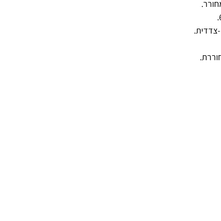
ורר.
-צדדית.
וררת.