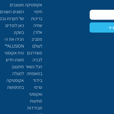
אקוסטיקה
מעוצבים
חיפוי
הסוגים השונים
בריכות
של תקרות גבס
שחיה
כאן לומדים
אלוז'ן
בשקט
מסביב
הכירו את ה-
לעולם
ALUSION™
משדרגים
טיח אקוסטי
לבניה
משהו חדש
הכל נשאר
מתעצב
במשפחה
למעלה
בידוד
אקוסטיקה
טרמי
בתחפושת
ואקוסטי
מחיצות
מבודדות