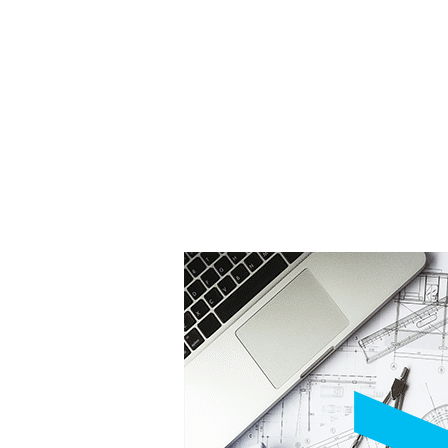
האם כל חיפוי קי
רתי, בעיקר עבור מקלחות. הוא מעניק מראה
לא כל חיפוי קיר משרת א
חדר האמבטיה. תכונותיו העמידות למים
המראה האסתטי של החלל,
א מונע חדירת מים לקירות. זה עוזר בשמירה על
מחומרים הסופגים קול, 
ריות. המשטח החלק של חיפוי הקיר הלבן קל גם
הופך אותו לאידיאלי לסב
. חיפוי קיר לבן יכול להאיר את החלל על ידי
שני, חיפוי קיר סטנדרטי
דול יותר. זה מועיל במיוחד בחדרי אמבטיה
מבלי להציע יתרונות אקוס
של החלל. אם בידוד קול 