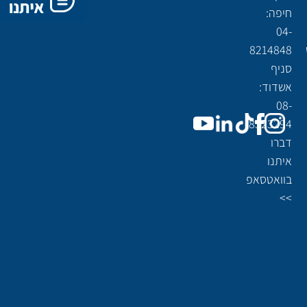
2002 בע"מ
חיפה:
04-
8214848
סניף
אשדוד:
08-
8523294
דברו
איתנו
בוואטסאפ
>>