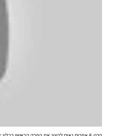
הכט & אפרים גאים להציג את הפרק הראשון בבלוג לא