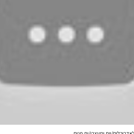
דריכלים/יות ומעצבי/ות פנים.