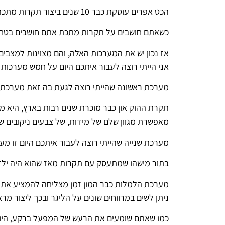
הכט אפרים עוסקת כבר 10 שנים ביצור תקרות מתכת ועל זה הייתי רוצה קצת לדבר איתכם היום
כשאתם חושבים על תקרות מתכת אתם חושבים בטח חושבים על אריחים 60 על 60 קונסטרוקציית פיין ליין כנר
אז נכון יש את המערכות האלה, והם מצוינות למצבי
אני הייתי רוצה לעבור איתכם היום על חמש מערכות כ
מערכת ראשונה שהייתי רוצה לגעת בה זאת מערכת ה
תקרת ההוק און כבר מוכרת שנים רבות בארץ, היא מ
מאפשרת מגוון שלם של מידות, של צבעים ניקובים 
מערכת שנייה שהייתי רוצה לעבור איתכם היום זו מ
בתור מישהו שמתעסק עם תקרות מאז שהוא היה ילד 
מערכת הלמלות כבר המון זמן מצליחה להמציע את 
ניתן לשים במרווחים שונים על הליגר ובכך ליצור מר
כמו שאתם שומעים את הרעש של המפעל ברקע, היום ב