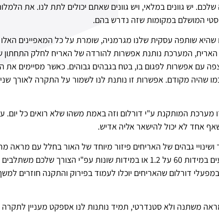
ם. יש גוונים במלאי, ויש גוונים שאתם יכולים לתת לנו. את הלמלו
וסטי המושלם במקומות שזה נדרש בהם.
שהיא שותפה עסקית שלנו מגרמניה, שומרת על כל המאפיינים האלו 
קצה האריח, המערכת נותנת אפשרות להורדה של האריח לחלק התחתון 
פה עם אפשרות לפגום בו, בטח בגבהים גבוהים. כאשר מסיימים את 
 שהיה מקודם. אפשרות זו נותנת לנו לשמור על התקרה לאורך שנים 
 מערכת המותקנת ע"י דורלום וזה באמת משהו שלא רואים כל יום. עם
אף אחד לא יכול להישאר אליה אדיש.
חד ושינויי גבהים של האריחים פיזור מיוחד של האור בחלל עם מראה
מהתקנה מסובכת אין לכם מה לדאוג. אריחים שמגיעים במידות 60 על 1.2 או במיד
מפעלי דורלום שהאריחים יוכלו לעמוד בפירוק והתקנה חוזרים למשך
נוספת זו מערכת הLP. מערכות במראה משתנה ולא סטנדרטי, תמיד נותנות לנו אספקט מע